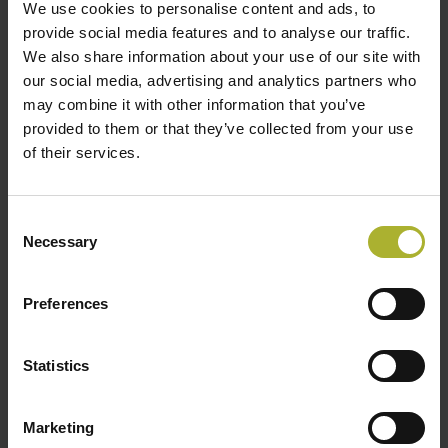
We use cookies to personalise content and ads, to
Programmet vil løbende blive opdateret, så hold dig
provide social media features and to analyse our traffic.
ajour her på siden.
We also share information about your use of our site with
our social media, advertising and analytics partners who
Aftenens program er den traditionelle medlemsmiddag,
may combine it with other information that you’ve
provided to them or that they’ve collected from your use
som finder sted på Himmerland Hotel. Her fortsætter
of their services.
vi dagen med hyggeligt samvær med øvrige DBDH
medlemmer. Netværket prioriteres altid højt blandt
DBDH’s medlemmer som af erfaring ved at ”net­
Consent
Necessary
working”, er lige så vigtig en del af branchen som det
Selection
faglige. Det vil også være muligt at bestille
overnatning på Himmerland Hotel.
Preferences
Tilmelding:
Statistics
Vi glæder os til at se jer alle,
Marketing
Venlig hilsen