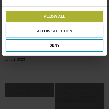
DBDH
ALLOW ALL
ALLOW SELECTION
DETAILS
ORGANISER
Start:
DENY
June 1, 2023
End:
June 2, 2023
Event
All Energy Exhibition
ReThink Your Heat
Navigation
in Glasgow, Scotland
Supply: A Webinar on
How to Optimize the
Efficiency of Your DHN