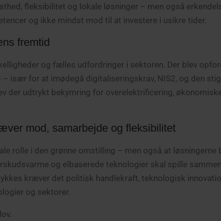
thed, fleksibilitet og lokale løsninger – men også erkendels
cer og ikke mindst mod til at investere i usikre tider.
ens fremtid
lligheder og fælles udfordringer i sektoren. Der blev opford
– især for at imødegå digitaliseringskrav, NIS2, og den sti
ev der udtrykt bekymring for overelektrificering, økonomiske
æver mod, samarbejde og fleksibilitet
 rolle i den grønne omstilling – men også at løsningerne b
rskudsvarme og elbaserede teknologier skal spille sammen 
at lykkes kræver det politisk handlekraft, teknologisk innovati
logier og sektorer.
lov.