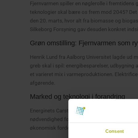
Fjernvarmen spiller en nøglerolle i fremtiden
teknologier skal bære os frem mod 2045? Det
den 20. marts, hvor alt fra biomasse og bioga
Silkeborg Forsyning gav desuden konkret indsig
Grøn omstilling: Fjernvarmen som r
Henrik Lund fra Aalborg Universitet lagde ud m
greb skal i spil: energibesparelser, udbygnin
et varieret mix i varmeproduktionen. Elektrificer
afgørende.
Marked og teknologi i forandring
Energinets Carsten Vittrup fremhævede, hvorda
nødvendighed for at få et balanceret system.
økonomisk fordel, og gasmotoren bør stå klar
Consent