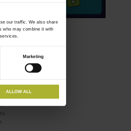
 med
et
r til
se our traffic. We also share
ers who may combine it with
 services.
dgang til
Marketing
gen på
ALLOW ALL
rk
tiv
r.