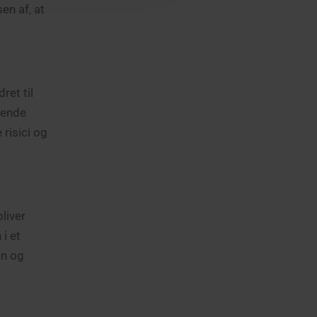
en af, at
ret til
gende
 risici og
liver
i et
on og