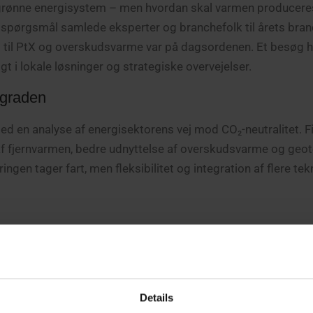
s grønne energisystem – men hvordan skal varmen produceres
 spørgsmål samlede eksperter og branchefolk til årets br
s til PtX og overskudsvarme var på dagsordenen. Et besøg 
t i lokale løsninger og strategiske overvejelser.
ygraden
ed en analyse af energisektorens vej mod CO₂-neutralitet. Fi
g af fjernvarmen, bedre udnyttelse af overskudsvarme og geo
ingen tager fart, men fleksibilitet og integration af flere tek
n prisudsving på elmarkedet bliver det nye normale – og e
 Fjernvarmens samspil med vind og sol kan skabe lokal robu
 som fleksibel backup.
Details