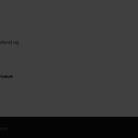
nsfond og
RSS