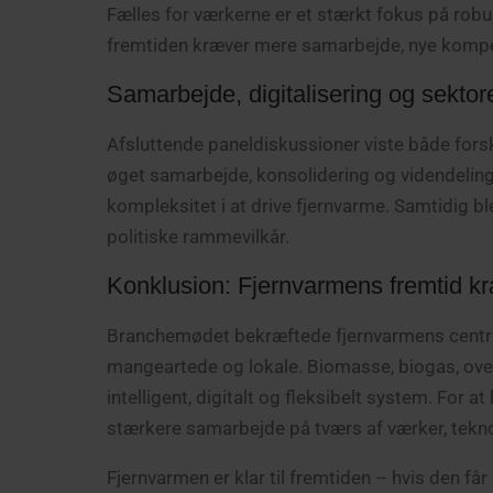
Fælles for værkerne er et stærkt fokus på robus
fremtiden kræver mere samarbejde, nye kompeten
Samarbejde, digitalisering og sektor
Afsluttende paneldiskussioner viste både forske
øget samarbejde, konsolidering og videndeling 
kompleksitet i at drive fjernvarme. Samtidig bl
politiske rammevilkår.
Konklusion: Fjernvarmens fremtid kr
Branchemødet bekræftede fjernvarmens centrale
mangeartede og lokale. Biomasse, biogas, ove
intelligent, digitalt og fleksibelt system. For 
stærkere samarbejde på tværs af værker, tekno
Fjernvarmen er klar til fremtiden – hvis den får 