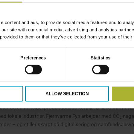
rtsat brug af bæredygtig biomasse og kraftvarme, særligt
assens rolle blev fremhævet af Frank Rosager som en del af 
e mindst i takt med, at fossil energi udfases og ETS2 skubbe
e content and ads, to provide social media features and to analy
 our site with our social media, advertising and analytics partn
 provided to them or that they’ve collected from your use of their
 Schmidt, satte fokus på nødvendigheden af infrastruktur, a
Preferences
Statistics
til industri og tung transport. Samtidig er brint ikke løsnin
ektiv, understregede flere deltagere.
r og nye roller
ALLOW SELECTION
re mangfoldighed i praksis:
itet og en fleksibel produktionsportefølje. Billund Varmevæ
med lokale industrier. Fjernvarme Fyn arbejder med CO₂-nega
er – og stiller skarpt på digitalisering og samfundsansva