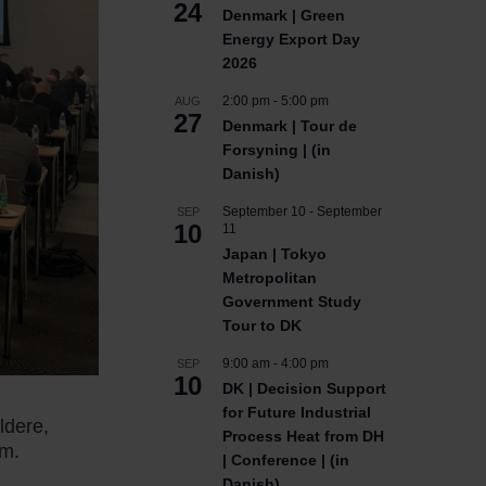
24
Denmark | Green
Energy Export Day
2026
2:00 pm
-
5:00 pm
AUG
27
Denmark | Tour de
Forsyning | (in
Danish)
September 10
-
September
SEP
10
11
Japan | Tokyo
Metropolitan
Government Study
Tour to DK
9:00 am
-
4:00 pm
SEP
10
DK | Decision Support
for Future Industrial
ldere,
Process Heat from DH
um.
| Conference | (in
Danish)