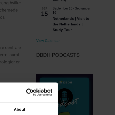
, og hvilke
September 15
-
September
SEP
anchemøde
15
16
hos
Netherlands | Visit to
the Netherlands |
Study Tour
View Calendar
re centrale
DBDH PODCASTS
termi samt
nologier er
n
sthed og
About