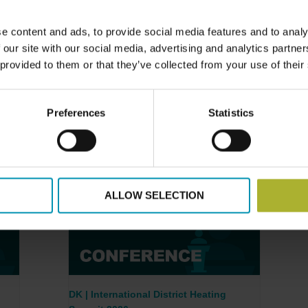
arvel til gas i de danske hjem” og den nationale energikris
igende priser og mangel på arbejdskraft?
e content and ads, to provide social media features and to analy
 our site with our social media, advertising and analytics partn
 om fjernvarmens fremtid. Konferencen afrundes med Mogens
 provided to them or that they’ve collected from your use of their
på energi- og klimakrisen.
Preferences
Statistics
 Zimmermann på (
pz@dbdh.dk
)
ALLOW SELECTION
DK | International District Heating