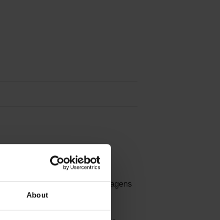
for at komme med på besøg hos
blive trukket tråde til formiddagens
About