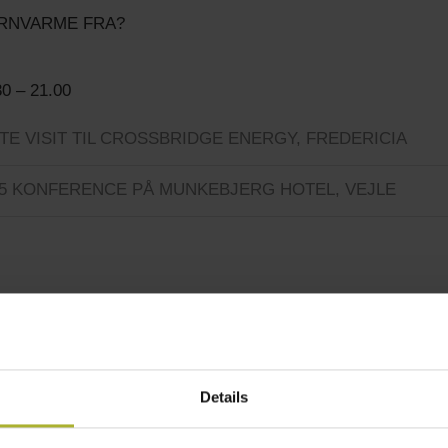
RNVARME FRA?
30 – 21.00
SITE VISIT TIL CROSSBRIDGE ENERGY, FREDERICIA
7.15 KONFERENCE PÅ MUNKEBJERG HOTEL, VEJLE
år for døren, og på årets branchemøde bliver der mulighed 
rfuel er de aktørerne bag Europas største PtX-anlæg.
å, hvor fjernvarmen skal komme fra i fremtiden. Her vil der 
Details