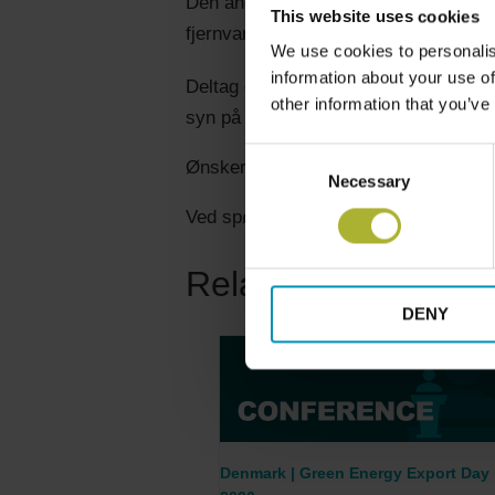
Den anden sektion vil fokusere på ”F
This website uses cookies
fjernvarmeudrulningen i en tid med st
We use cookies to personalis
information about your use of
Deltag og hør de spændende debatter
other information that you’ve
syn på verdenssituationen med fokus 
Consent
Ønsker du at deltage?
Necessary
Selection
Ved spørgsmål, kontakt venligst Pia
Related Events
DENY
Denmark | Green Energy Export Day