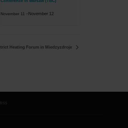
Conference in Warsaw (TBC)
–
November 12
November 11
strict Heating Forum in Miedzyzdroje
RSS