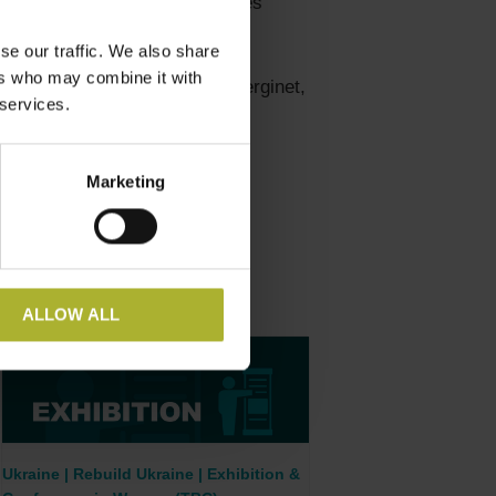
estab NEKST – for hvordan lykkes
se our traffic. We also share
ers who may combine it with
 Lykketofts, formand for Energinet,
 services.
Marketing
ALLOW ALL
Ukraine | Rebuild Ukraine | Exhibition &