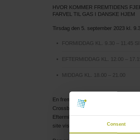
HVOR KOMMER FREMTIDENS FJE
FARVEL TIL GAS I DANSKE HJEM
Tirsdag den 5. september 2023 kl. 9.
FORMIDDAG KL. 9.30 – 11.45 
EFTERMIDDAG KL. 12.00 – 1
MIDDAG KL. 18.00 – 21.00
En fremtid med både PtX og brint st
Crossbridge Energy. Sammen med Eve
Eftermiddagens konference har fokus p
Consent
site visit.